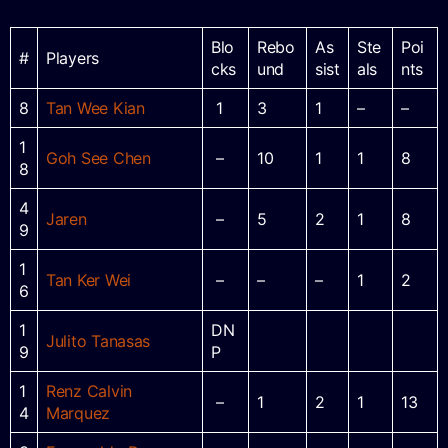
Blo
Rebo
As
Ste
Poi
#
Players
cks
und
sist
als
nts
8
Tan Wee Kian
1
3
1
–
–
1
Goh See Chen
–
10
1
1
8
8
4
Jaren
–
5
2
1
8
9
1
Tan Ker Wei
–
–
–
1
2
6
1
DN
Julito Tanasas
9
P
1
Renz Calvin
–
1
2
1
13
4
Marquez