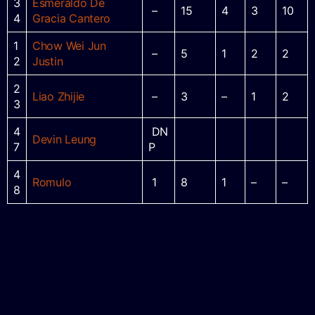
3
Esmeraldo De
–
15
4
3
10
4
Gracia Cantero
1
Chow Wei Jun
–
5
1
2
2
2
Justin
2
Liao Zhijie
–
3
–
1
2
3
4
DN
Devin Leung
7
P
4
Romulo
1
8
1
–
–
8