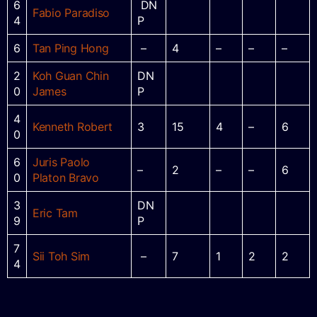
6
DN
Fabio Paradiso
4
P
6
Tan Ping Hong
–
4
–
–
–
2
Koh Guan Chin
DN
0
James
P
4
Kenneth Robert
3
15
4
–
6
0
6
Juris Paolo
–
2
–
–
6
0
Platon Bravo
3
DN
Eric Tam
9
P
7
Sii Toh Sim
–
7
1
2
2
4