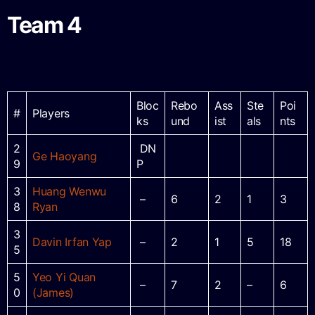
Team 4
Bloc
Rebo
Ass
Ste
Poi
#
Players
ks
und
ist
als
nts
2
DN
Ge Haoyang
9
P
3
Huang Wenwu
–
6
2
1
3
8
Ryan
3
Davin Irfan Yap
–
2
1
5
18
5
5
Yeo Yi Quan
–
7
2
–
6
0
(James)